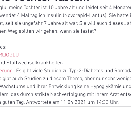
glu, meine Tochter ist 10 Jahre alt und leidet seit 4 Monat
wendet 4 Mal täglich Insulin (Novorapid-Lantus). Sie hatte
 seit sie ungefähr 7 Jahre alt war. Sie will auch dieses Ja
hen Weg sollten wir gehen, wenn sie fastet?  
es: 
RLIOĞLU
nd Stoffwechselkrankheiten 
erung
 . Es gibt viele Studien zu Typ-2-Diabetes und Ramada
s gibt auch Studien zu diesem Thema, aber nur sehr wenige.
 Wachstums und ihrer Entwicklung keine Hypoglykämie un
blem, das durch strikte Nachverfolgung mit Ihrem Arzt ent
n guten Tag. Antwortete am 11.04.2021 um 14:33 Uhr.