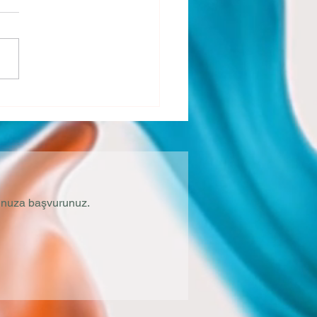
thochdruck)?
ochdruck (Hypertonie) ist
ert als ein systolischer
ruck von 140 mm Hg
ksilberdruck) und darüber
in...
orunuza başvurunuz.