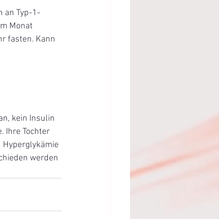
en an Typ-1-
 im Monat 
hr fasten. Kann 
n, kein Insulin 
 Ihre Tochter 
d Hyperglykämie 
schieden werden 