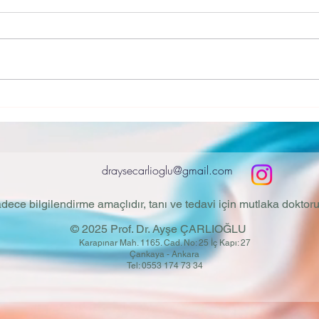
Selengehalt im Körper aus?
(Blu
Selen ist eines der essentiellen
Bluth
Spurenelemente, die für die
defini
menschliche Gesundheit wichtig
Blutd
und notwendig sind. Seine
(Quec
Hauptquelle sind...
oder e
draysecarlioglu@gmail.com
adece bilgilendirme amaçlıdır, tanı ve tedavi için mutlaka dokt
© 2025 Prof. Dr. Ayşe ÇARLIOĞLU
Karapınar Mah. 1165. Cad. No: 25 İç Kapı: 27
Çankaya - Ankara
Tel: 0553 174 73 34