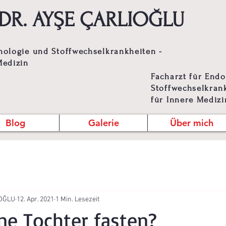
f. DR. AYŞE ÇARLIOĞLU
nologie und Stoffwechselkrankheiten -
Medizin
Facharzt für End
Stoffwechselkrank
für Innere Medizi
Blog
Galerie
Über mich
IOĞLU
12. Apr. 2021
1 Min. Lesezeit
e Tochter fasten?